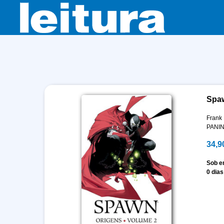
Spaw
Frank 
PANIN
34,9
Sob 
0 dias