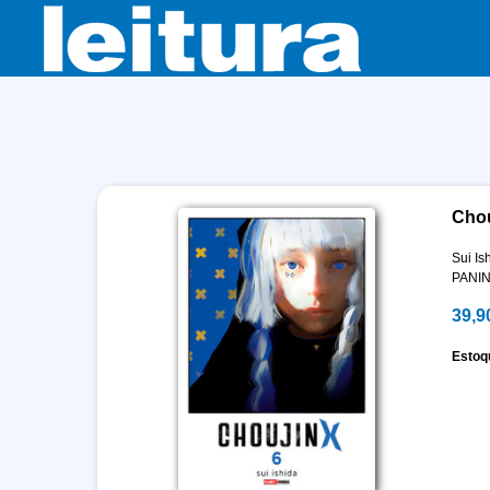
Chou
Sui Is
PANIN
39,9
Estoq