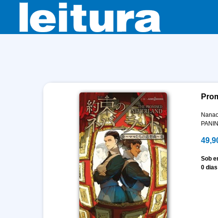
Prom
Nana
PANIN
49,9
Sob 
0 dias