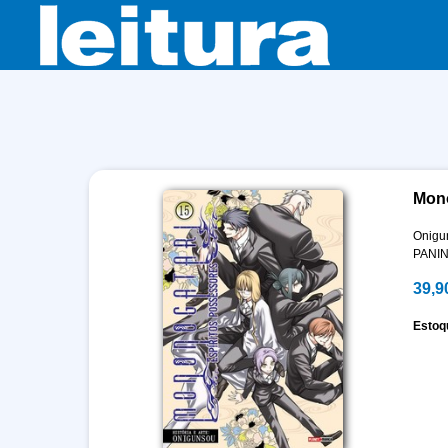
Mono
Onigu
PANIN
39,9
Estoq