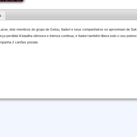
s
Larue, dois membros do grupo de Getou, Itadori e seus companheiros se aproximam de Suk
rça perdida! A batalha ofensiva e intensa continua, e Itadori também libera todo o seu poten
mpanha 2 cartões postais.