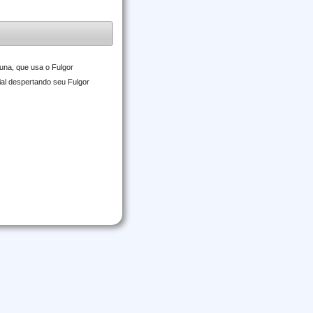
una, que usa o Fulgor
cial despertando seu Fulgor