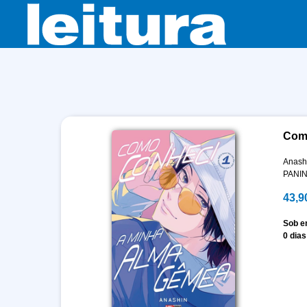
Como
Anash
PANIN
43,9
Sob 
0 dias