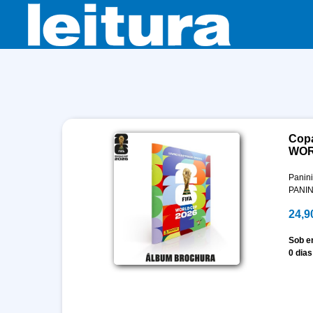
Copa
WOR
Panini
PANIN
24,9
Sob 
0 dias