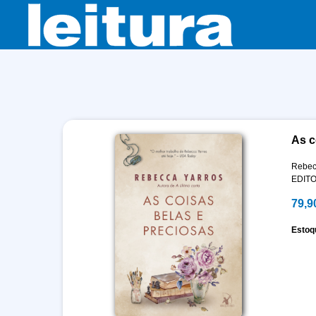
As c
Rebec
EDIT
79,9
Estoq