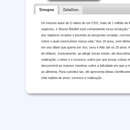
Sinopse
Detalhes
Do mesmo autor de O diário de um CEO, mais de 1 milhão de 
negócios, e Steven Bartlett está comandando essa revolução.
dos objetivos errados e fazendo as perguntas erradas, corromp
sobre o qual construímos nossa vida.” Aos 18 anos, sem dinheir
em seu diário que queria ser rico, sexy e feliz até os 25 anos. 
de dólares. Ironicamente, ao atingir essas metas, ele descobr
realização, o amor e o sucesso, sobre por que essas coisas im
desconstrói as maiores mentiras sobre a felicidade em que a m
as alimenta. Para substituí-las, ele apresenta ideias cientif
vida repleta de amor, sucesso e realização.