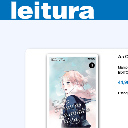
As C
Mamor
EDIT
44,9
Estoq