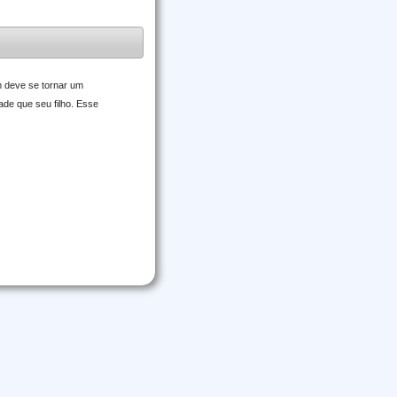
m deve se tornar um
ade que seu filho. Esse