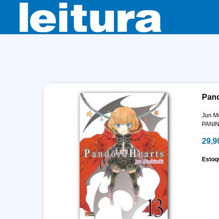
Pand
Jun M
PANIN
29,9
Estoq