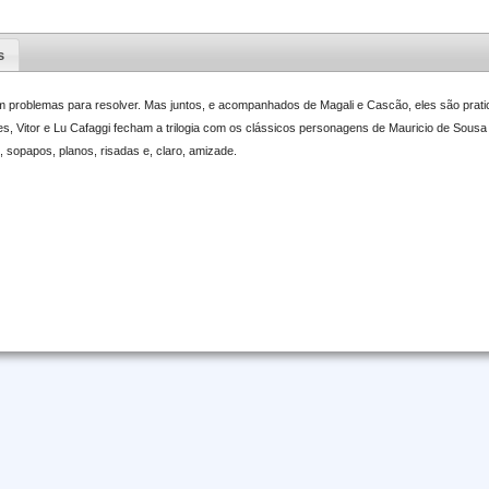
s
m problemas para resolver. Mas juntos, e acompanhados de Magali e Cascão, eles são prati
s, Vitor e Lu Cafaggi fecham a trilogia com os clássicos personagens de Mauricio de Sou
s, sopapos, planos, risadas e, claro, amizade.