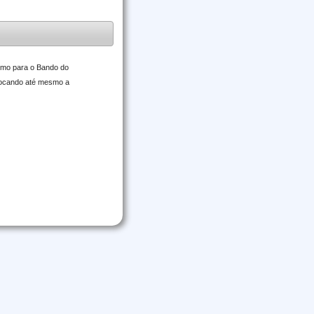
smo para o Bando do
olocando até mesmo a