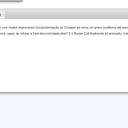
s
e com muitos imprevistos! A transformação de Chopper se torna um grave problema até me
rá capaz de refrear a fúria descontrolada dele? E o Buster Call finalmente foi acionado, c