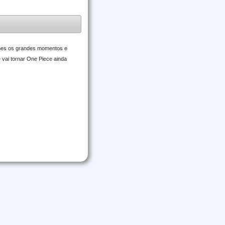
lhes os grandes momentos e
 vai tornar One Piece ainda