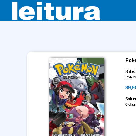
Poké
Satos
PANIN
39,9
Sob 
0 dias