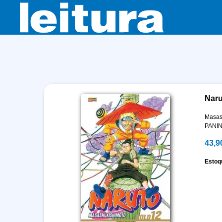
Naru
Masas
PANIN
43,9
Estoq