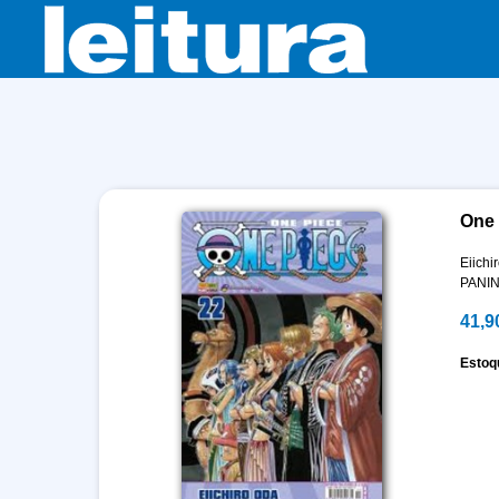
One 
Eiichi
PANIN
41,9
Estoq