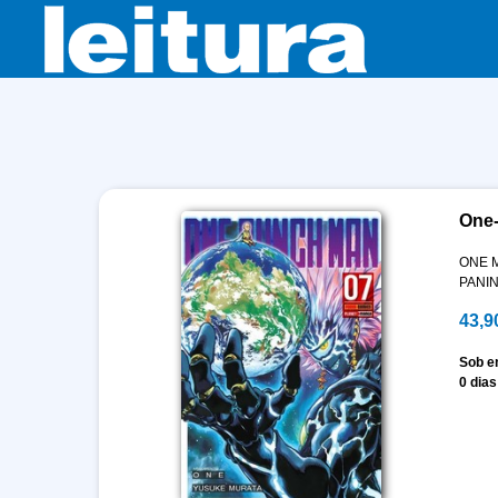
One-
ONE M
PANIN
43,9
Sob 
0 dias