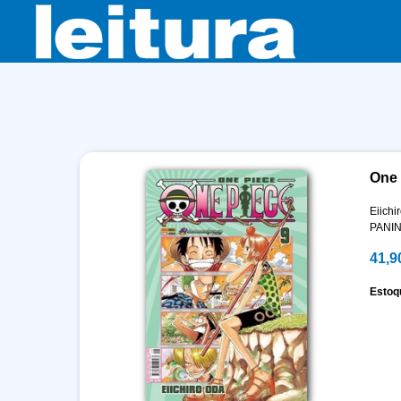
One 
Eiichi
PANIN
41,9
Estoq