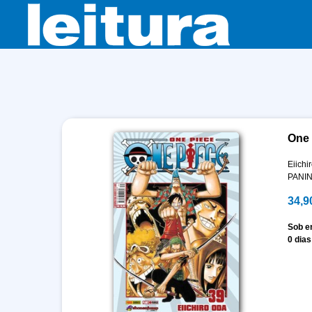
One 
Eiichi
PANIN
34,9
Sob 
0 dias