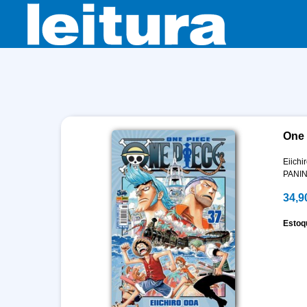
One 
Eiichi
PANIN
34,9
Estoq