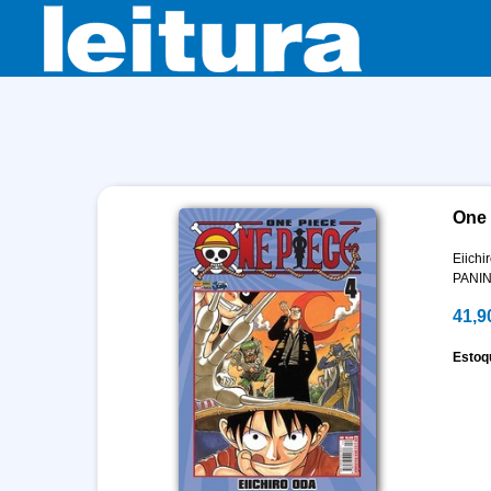
One 
Eiichi
PANIN
41,9
Estoq