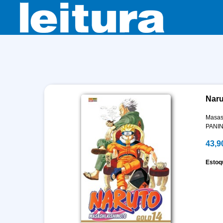
Naru
Masas
PANIN
43,9
Estoq