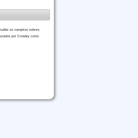
esafiar os vampiros nobres.
apturados por Crowley como