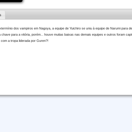
s
extermínio dos vampiros em Nagoya, a equipe de Yuichiro se uniu à equipe de Narumi para d
 a chave para a vitória, porém... houve muitas baixas nas demais equipes e outros foram c
 com a tropa liderada por Guren?!