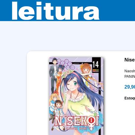
Nise
Naosh
PANIN
29,9
Estoq