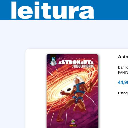
Astr
Danilo
PANIN
44,9
Estoq