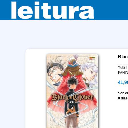
Blac
Yûki T
PANIN
41,9
Sob 
0 dias