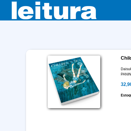
Chil
Daisuk
PANIN
32,9
Estoq