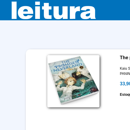
The 
Kaiu S
PANIN
33,9
Estoq