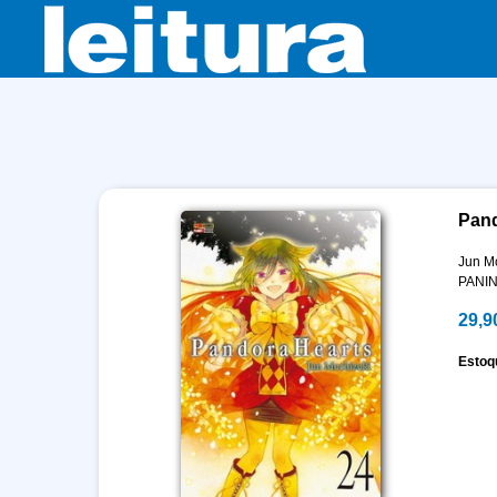
Pand
Jun M
PANIN
29,9
Estoq