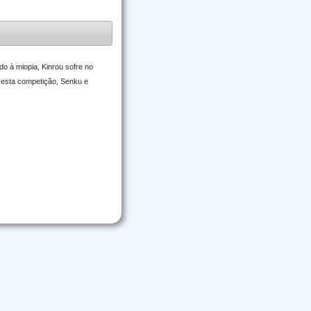
o à miopia, Kinrou sofre no
 Nesta competição, Senku e