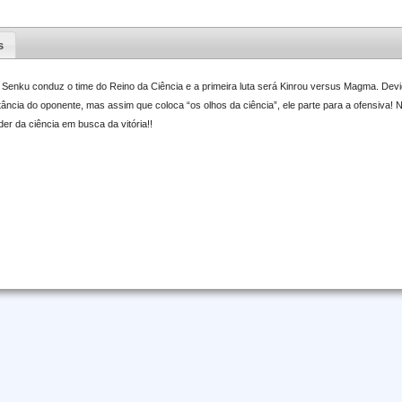
s
enku conduz o time do Reino da Ciência e a primeira luta será Kinrou versus Magma. Devid
tância do oponente, mas assim que coloca “os olhos da ciência”, ele parte para a ofensiva!
er da ciência em busca da vitória!!