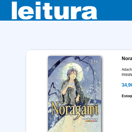
Nora
Adach
PANIN
34,9
Estoq