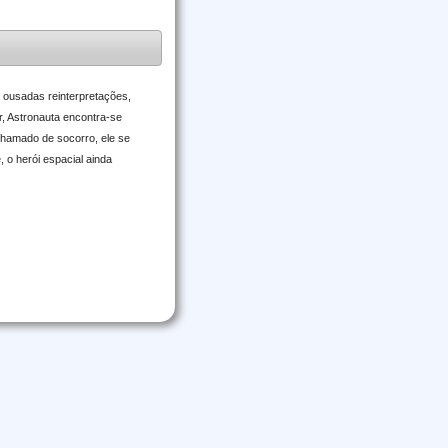
 ousadas reinterpretações,
r, Astronauta encontra-se
chamado de socorro, ele se
 o herói espacial ainda