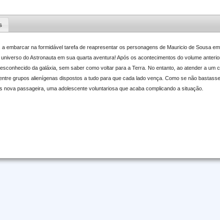
s
 a embarcar na formidável tarefa de reapresentar os personagens de Mauricio de Sousa em
o universo do Astronauta em sua quarta aventura! Após os acontecimentos do volume anterio
sconhecido da galáxia, sem saber como voltar para a Terra. No entanto, ao atender a um 
 entre grupos alienígenas dispostos a tudo para que cada lado vença. Como se não bastasse,
is nova passageira, uma adolescente voluntariosa que acaba complicando a situação.