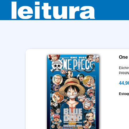
One 
Eiichi
PANIN
44,9
Estoq