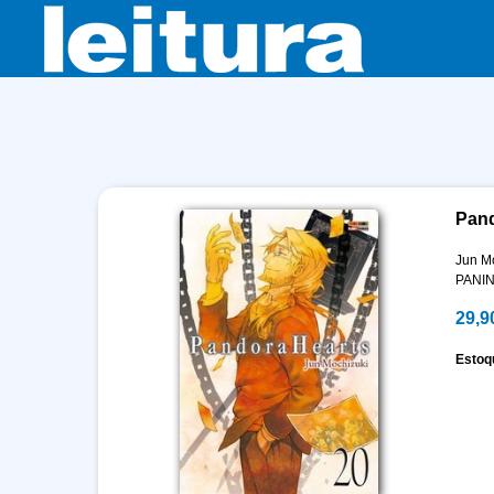
Pand
Jun M
PANIN
29,9
Estoq