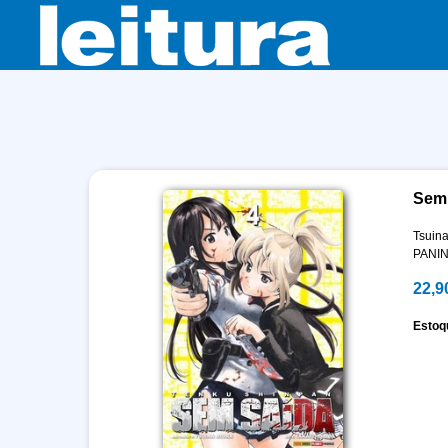
Sem 
Tsuina
PANIN
22,9
Estoq