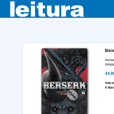
Bers
Kenta
PANIN
44,9
Sob 
0 dias