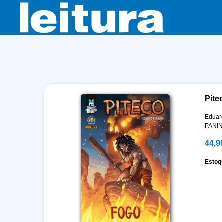
Pite
Eduar
PANIN
44,9
Estoq