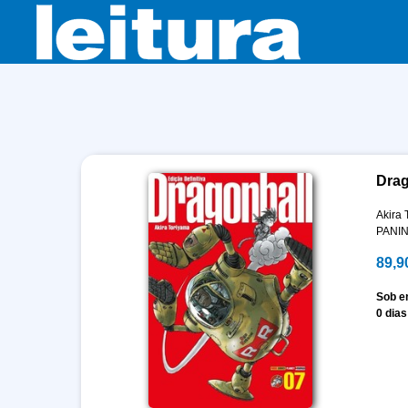
Drag
Akira 
PANIN
89,9
Sob 
0 dias