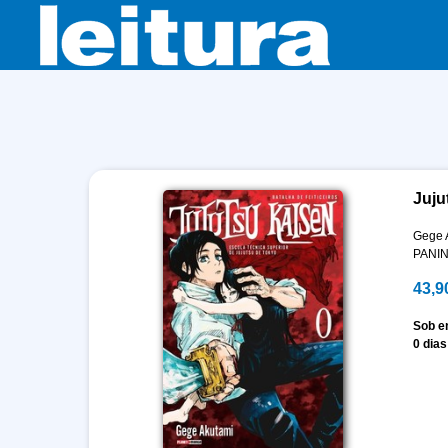
Juju
Gege 
PANIN
43,9
Sob 
0 dias