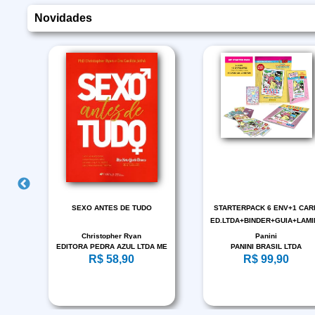
Novidades
.32
SEXO ANTES DE TUDO
STARTERPACK 6 ENV+1 CAR
ED.LTDA+BINDER+GUIA+LAM
HELLO K ***
Christopher Ryan
Panini
EDITORA PEDRA AZUL LTDA ME
PANINI BRASIL LTDA
R$ 58,90
R$ 99,90